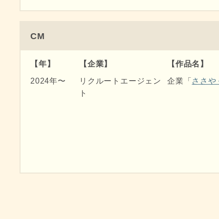
2018年
保倉大朔 演出
「家族草子Vol
2018年
千代將太 演出
「推定恋愛+Vo
CM
2018年
宝来忠明 演出
「シンクロニ
劇団藤村聖子
【年】
【企業】
【作品名】
2017年
千代將太 演出
「推定恋愛+Vo
2024年〜
リクルートエージェン
企業「
ささや
ト
2017年
岸本鮎佳 演出
「ハッピーマ
2017年
千代將太 演出
「推定恋愛+Vo
2016年
川上一輝 演出
「花瓶の中の
劇団藤村聖子