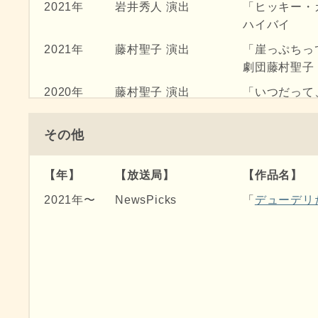
2012年
TBS
放課後はミス
2021年
岩井秀人 演出
「ヒッキー・
ハイバイ
2012年
EX
「妄想捜査〜
2021年
藤村聖子 演出
「崖っぷちっ
2011年
CX
「絶対零度〜
劇団藤村聖子
2008年
NTV
「霧の火樺太
2020年
藤村聖子 演出
「いつだって
2007年
ABC/EX
「生徒諸君！
劇団藤村聖子
その他
2020年
戸田彬弘 演出
「鈴虫のこえ
チーズtheat
【
年
】
【放送局
】
【作品名
】
2019年
E-RUN 演出
「野良犬之家
2021年〜
NewsPicks
「
デューデリ
2019年
小林弘幸 演出
「ワルツ」 
2019年
函波窓 演出
「睦草」 ヒ
2019年
藤村聖子 演出
「かまってち
劇団藤村聖子
2018年
小林弘幸 演出
「少女地獄」
新宿公社第5