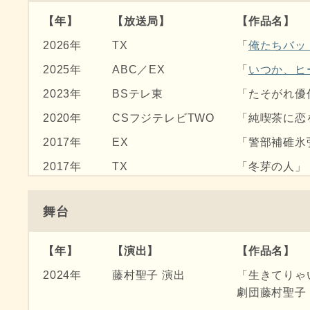
2012年
光石富士朗 監督
「はさみ has
【
年
】
【放送局
】
【作品名
】
2008年
成島出 監督
「ラブファイ
2026年
TX
「
俺たちバッ
2007年
山下敦弘 監督
「天然コケッ
2025年
ABC／EX
「
いつか、ヒ
2023年
BSテレ東
「たそがれ優
2020年
CSフジテレビTWO
「純喫茶に恋を
2017年
EX
「警部補碓氷
2017年
TX
「冬芽の人」
2017年
TBS
「森村誠一サ
舞台
2016年
YTV
「脚本家と女
2014年
NHK
「聖女」第3
【
年
】
【演出
】
【作品名
】
2013年
YTV
「お助け屋☆
2024年
藤村聖子 演出
「生きてりゃ
2012年
MBS
「コドモ警察
劇団藤村聖子