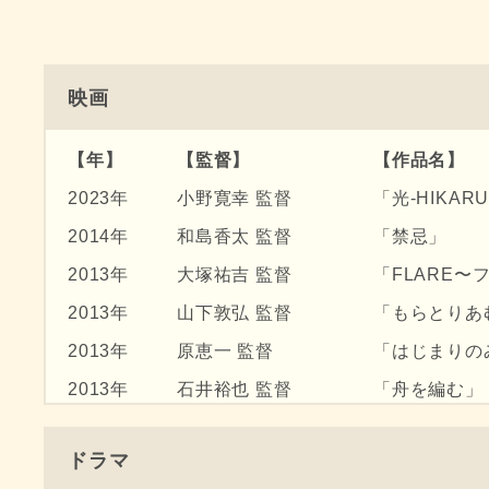
映画
【
年
】
【
監督
】
【作品名
】
2023年
小野寛幸 監督
「光-HIKAR
2014年
和島香太 監督
「禁忌」
2013年
大塚祐吉 監督
「FLARE〜
2013年
山下敦弘 監督
「もらとりあ
2013年
原恵一 監督
「はじまりの
2013年
石井裕也 監督
「舟を編む」
2012年
宝来忠昭 監督
「あんてるさ
ドラマ
2012年
小林達夫 監督
「カントリー